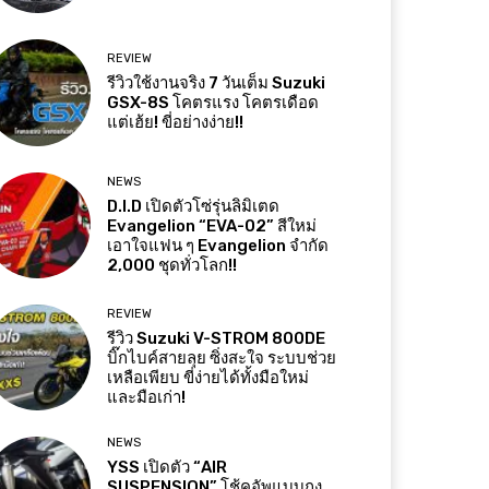
REVIEW
รีวิวใช้งานจริง 7 วันเต็ม Suzuki
GSX-8S โคตรแรง โคตรเดือด
แต่เฮ้ย! ขี่อย่างง่าย!!
NEWS
D.I.D เปิดตัวโซ่รุ่นลิมิเตด
Evangelion “EVA-02” สีใหม่
เอาใจแฟน ๆ Evangelion จำกัด
2,000 ชุดทั่วโลก!!
REVIEW
รีวิว Suzuki V-STROM 800DE
บิ๊กไบค์สายลุย ซิ่งสะใจ ระบบช่วย
เหลือเพียบ ขี่ง่ายได้ทั้งมือใหม่
และมือเก่า!
NEWS
YSS เปิดตัว “AIR
SUSPENSION” โช้คอัพแบบถุง