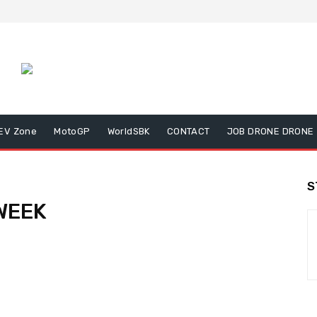
EV Zone
MotoGP
WorldSBK
CONTACT
JOB DRONE DRONE
S
WEEK