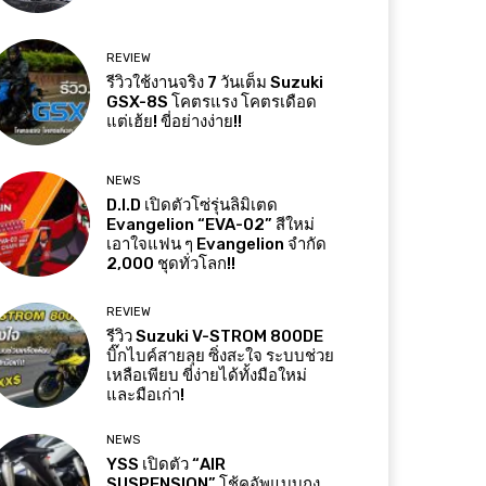
REVIEW
รีวิวใช้งานจริง 7 วันเต็ม Suzuki
GSX-8S โคตรแรง โคตรเดือด
แต่เฮ้ย! ขี่อย่างง่าย!!
NEWS
D.I.D เปิดตัวโซ่รุ่นลิมิเตด
Evangelion “EVA-02” สีใหม่
เอาใจแฟน ๆ Evangelion จำกัด
2,000 ชุดทั่วโลก!!
REVIEW
รีวิว Suzuki V-STROM 800DE
บิ๊กไบค์สายลุย ซิ่งสะใจ ระบบช่วย
เหลือเพียบ ขี่ง่ายได้ทั้งมือใหม่
และมือเก่า!
NEWS
YSS เปิดตัว “AIR
SUSPENSION” โช้คอัพแบบถุง