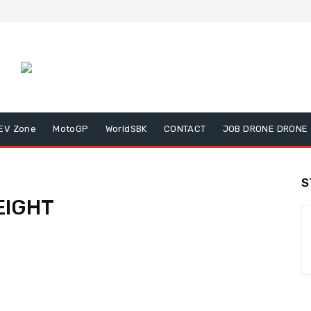
EV Zone
MotoGP
WorldSBK
CONTACT
JOB DRONE DRONE
S
EIGHT