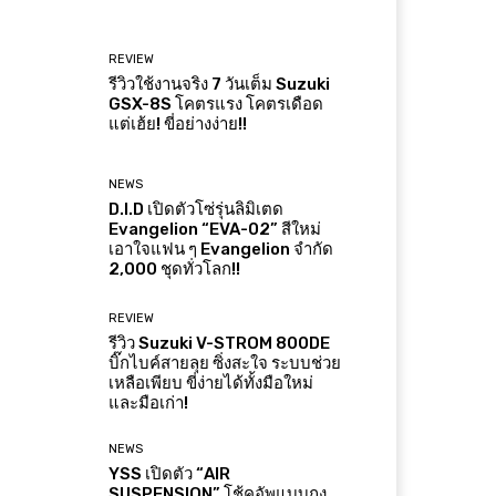
REVIEW
รีวิวใช้งานจริง 7 วันเต็ม Suzuki
GSX-8S โคตรแรง โคตรเดือด
แต่เฮ้ย! ขี่อย่างง่าย!!
NEWS
D.I.D เปิดตัวโซ่รุ่นลิมิเตด
Evangelion “EVA-02” สีใหม่
เอาใจแฟน ๆ Evangelion จำกัด
2,000 ชุดทั่วโลก!!
REVIEW
รีวิว Suzuki V-STROM 800DE
บิ๊กไบค์สายลุย ซิ่งสะใจ ระบบช่วย
เหลือเพียบ ขี่ง่ายได้ทั้งมือใหม่
และมือเก่า!
NEWS
YSS เปิดตัว “AIR
SUSPENSION” โช้คอัพแบบถุง