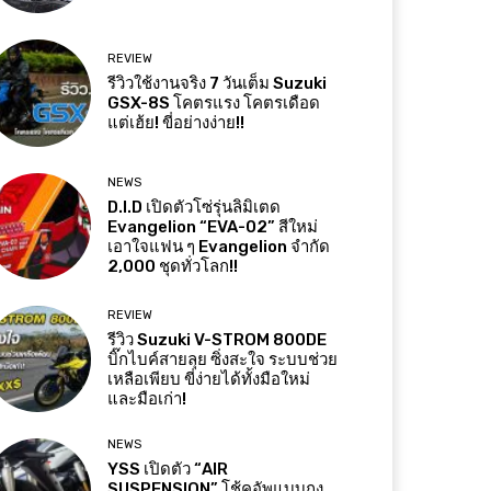
REVIEW
รีวิวใช้งานจริง 7 วันเต็ม Suzuki
GSX-8S โคตรแรง โคตรเดือด
แต่เฮ้ย! ขี่อย่างง่าย!!
NEWS
D.I.D เปิดตัวโซ่รุ่นลิมิเตด
Evangelion “EVA-02” สีใหม่
เอาใจแฟน ๆ Evangelion จำกัด
2,000 ชุดทั่วโลก!!
REVIEW
รีวิว Suzuki V-STROM 800DE
บิ๊กไบค์สายลุย ซิ่งสะใจ ระบบช่วย
เหลือเพียบ ขี่ง่ายได้ทั้งมือใหม่
และมือเก่า!
NEWS
YSS เปิดตัว “AIR
SUSPENSION” โช้คอัพแบบถุง