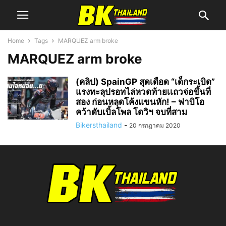
Home
Tags
MARQUEZ arm broke
MARQUEZ arm broke
(คลิป) SpainGP สุดเดือด “เด็กระเบิด”
แรงทะลุปรอทไล่หวดท้ายเเถวจ่อขึ้นที่
สอง ก่อนหลุดโค้งแขนหัก! – ฟาบิโอ
คว้าดับเบิ้ลโพล โดวิฯ จบที่สาม
Bikersthailand
-
20 กรกฎาคม 2020