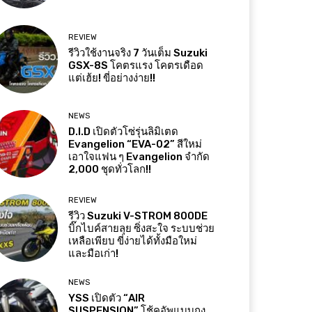
REVIEW
รีวิวใช้งานจริง 7 วันเต็ม Suzuki
GSX-8S โคตรแรง โคตรเดือด
แต่เฮ้ย! ขี่อย่างง่าย!!
NEWS
D.I.D เปิดตัวโซ่รุ่นลิมิเตด
Evangelion “EVA-02” สีใหม่
เอาใจแฟน ๆ Evangelion จำกัด
2,000 ชุดทั่วโลก!!
REVIEW
รีวิว Suzuki V-STROM 800DE
บิ๊กไบค์สายลุย ซิ่งสะใจ ระบบช่วย
เหลือเพียบ ขี่ง่ายได้ทั้งมือใหม่
และมือเก่า!
NEWS
YSS เปิดตัว “AIR
SUSPENSION” โช้คอัพแบบถุง