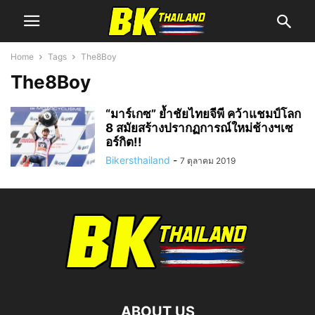
Home
Tags
The8Boy
The8Boy
“มาร์เกซ” ย้ำชัยไทยจีพี คว้าแชมป์โลก
8 สมัยสร้างปรากฏการณ์ใหม่ช้างฯเซ
อร์กิต!!
Bikersthailand
-
7 ตุลาคม 2019
ABOUT US