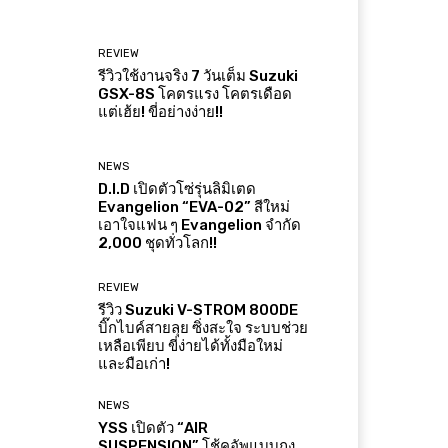
REVIEW
รีวิวใช้งานจริง 7 วันเต็ม Suzuki
GSX-8S โคตรแรง โคตรเดือด
แต่เฮ้ย! ขี่อย่างง่าย!!
NEWS
D.I.D เปิดตัวโซ่รุ่นลิมิเตด
Evangelion “EVA-02” สีใหม่
เอาใจแฟน ๆ Evangelion จำกัด
2,000 ชุดทั่วโลก!!
REVIEW
รีวิว Suzuki V-STROM 800DE
บิ๊กไบค์สายลุย ซิ่งสะใจ ระบบช่วย
เหลือเพียบ ขี่ง่ายได้ทั้งมือใหม่
และมือเก่า!
NEWS
YSS เปิดตัว “AIR
SUSPENSION” โช้คอัพแบบถุง