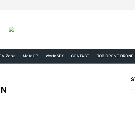
EV Zone
MotoGP
WorldSBK
CONTACT
JOB DRONE DRONE
S
ON