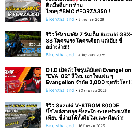
ติดมือดีมาก ท้าย
ไหลๆ #BMC #FORZA350 !
Bikersthailand
-
5 เมษายน 2026
รีวิวใช้งานจริง 7 วันเต็ม Suzuki GSX-
8S โคตรแรง โคตรเดือด แต่เฮ้ย! ขี่
อย่างง่าย!!
Bikersthailand
-
4 มิถุนายน 2025
D.I.D เปิดตัวโซ่รุ่นลิมิเตด Evangelion
“EVA-02” สีใหม่ เอาใจแฟน ๆ
Evangelion จำกัด 2,000 ชุดทั่วโลก!!
Bikersthailand
-
30 เมษายน 2025
รีวิว Suzuki V-STROM 800DE
บิ๊กไบค์สายลุย ซิ่งสะใจ ระบบช่วยเหลือ
เพียบ ขี่ง่ายได้ทั้งมือใหม่และมือเก่า!
Bikersthailand
-
16 มีนาคม 2025