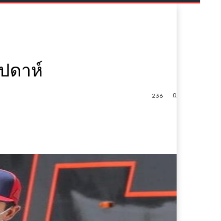
ัปดาห์
0
236