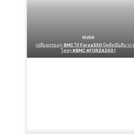
REVIEW
เปลี่ยนกรอง🫁 BMC ให้ Forza350 บิดติดมือดีมาก 
ไหลๆ #BMC #FORZA350 !