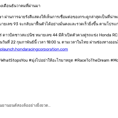
วงเดือนธันวาคมที่ผ่านมา
 ผ่านการฉายรังสีแสดงให้เห็นการเชื่อมต่อของกระดูกล่าสุดเป็นที่น่าพอ
ายเลข 93 จะกลับมาฟื้นตัวได้อย่างมั่นคงและรวดเร็วยิ่งขึ้น ตามโปร
าโร่ ดาวบิดชาวสแปนิช หมายเลข 44 มีคิวเปิดตัวควงคู่รถแข่ง Honda RC
นวันที่ 22 กุมภาพันธ์นี้ เวลา 18:00 น. ตามเวลาในไทย ผ่านช่องทา
gplaunch.hondaracingcorporation.com
atStopsYou #มุ่งไปอย่าให้อะไรมาหยุด #RaceToTheDream #Mo
นยานยนต์สองล้ออย่างยิ่งยวด…