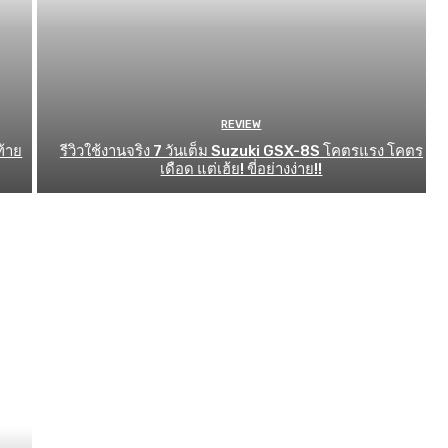
REVIEW
ท้าย
รีวิวใช้งานจริง 7 วันเต็ม Suzuki GSX-8S โคตรแรง โคตร
เดือด แต่เฮ้ย! ขี่อย่างง่าย!!