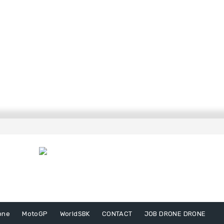
one
MotoGP
WorldSBK
CONTACT
JOB DRONE DRONE