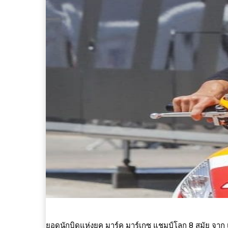
ยอดนักบิดแห่งยุค มาร์ค มาร์เกซ แชมป์โลก 8 สมัย จาก 