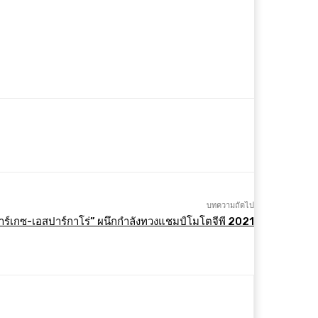
บทความถัดไป
มาร์เกซ-เอสปาร์กาโร่” ผนึกกำลังทวงแชมป์โมโตจีพี 2021