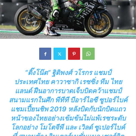
“ติ๊งโน๊ต” ฐิติพงศ์ วโรกร แชมป์
ประเทศไทย คาวาซากิ เรซซิ่ง ทีม ไทย
แลนด์ ฝืนอาการบาดเจ็บบิดคว้าแชมป์
สนามแรกในศึก พีทีที บีอาร์ไอซี ซูปอร์ไบค์
แชมเปี้ยนชิพ 2019 หลังบิดกับนักบิดแถว
หน้าของไทยอย่างเข้มข้นไม่แพ้เรซระดับ
โลกอย่าง โมโตจีพี และ เวิลด์ ซูเปอร์ไบค์