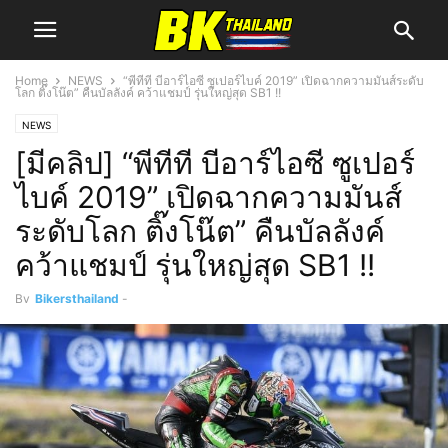
Home
NEWS
“พีทีที บีอาร์ไอซี ซูเปอร์ไบค์ 2019” เปิดฉากความมันส์ระดับ
โลก ติ๊งโน๊ต” คืนบัลลังค์ คว้าแชมป์ รุ่นใหญ่สุด SB1 !!
NEWS
[มีคลิป] “พีทีที บีอาร์ไอซี ซูเปอร์
ไบค์ 2019” เปิดฉากความมันส์
ระดับโลก ติ๊งโน๊ต” คืนบัลลังค์
คว้าแชมป์ รุ่นใหญ่สุด SB1 !!
By
Bikersthailand
-