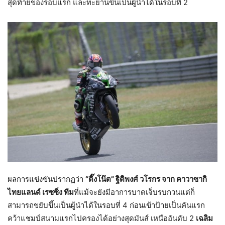
สุดท้ายของรอบแรก และทะยานขึ้นเป็นผู้นำได้ในรอบที่ 2
ผลการแข่งขันปรากฏว่า
“ติ๊งโน๊ต” ฐิติพงศ์ วโรกร จาก คาวาซากิ
ไทยแลนด์ เรซซิ่ง ทีม
ที่แม้จะยังมีอาการบาดเจ็บรบกวนแต่ก็
สามารถขยับขึ้นเป็นผู้นำได้ในรอบที่ 4 ก่อนเข้าป้ายเป็นคันแรก
คว้าแชมป์สนามแรกไปครองได้อย่างสุดมันส์ เหนืออันดับ 2
เฉลิม