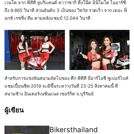
เวนโต จาก พีทีที ลูบริแคนต์ คาวาซากิ ติ๊งโน๊ต มินิโมโต ไออาร์ซี
ถึง 9.865 วินาที ส่วนอันดับ 3 เป็นของ วิทวัส รวดเร็ว จาก เดอะ ฟ็
อกซ์ เรซซิ่ง ทีม ตามหลังแชมป์ 12.044 วินาที
สำหรับการแข่งขันสนามถัดไปของ ศึก พีทีที บีอาร์ไอซี ซูเปอร์ไบค์
แชมเปี้ยนชิพ 2019 จะมีขึ้นระหว่างวันที่ 23-25 สิงหาคมนี้ ที่
สนามช้าง อินเตอร์เนชั่นแนล เซอร์กิต จ.บุรีรัมย์
ผู้เขียน
Bikersthailand