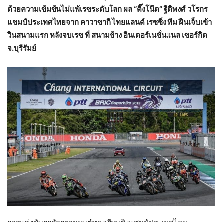
ด้วยความเข้มข้นไม่แพ้เรซระดับโลก ผล “ติ๊งโน๊ต” ฐิติพงศ์ วโรกร
แชมป์ประเทศไทยจาก คาวาซากิ ไทยแลนด์ เรซซิ่ง ทีม ฝืนเจ็บเข้า
วินสนามแรก หลังจบเรซ ที่ สนามช้าง อินเตอร์เนชั่นแนล เซอร์กิต
จ.บุรีรัมย์