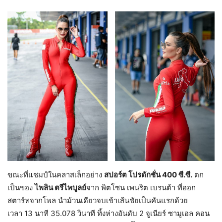
ขณะที่แชมป์ในคลาสเล็กอย่าง
สปอร์ต โปรดักชั่น
400
ซี.ซี.
ตก
เป็นของ
ไพลิน ตรีไพบูลย์
จาก พิตโซน เพนริต เบรนต้า ที่ออก
สตาร์ทจากโพล นำม้วนเดียวจบเข้าเส้นชัยเป็นคันแรกด้วย
เวลา 13 นาที 35.078 วินาที ทิ้งห่างอันดับ 2 จูเนียร์ ซามูเอล คอน