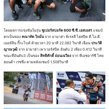
โดยผลการแข่งขันในรุ่น
ซูเปอร์สปอร์ต
600
ซี.ซี. เอสเอส1
แชมป์
ตกเป็นของ
คณาทัต ใจมั่น
จาก ยามาฮ่า พิเรลลี ไฮสปีด ดี.ไอ.ดี.
เออห์ลิน กิ๊กะไบค์ ด้วยเวลา 20 นาที 22.082 วินาที เฉือน
ประวัติ
ญาณวุฒิ
จาก ยามาฮ่า เพาเวอร์สปีด อันดับ 2 เพียง 0.412 วินาที
ขณะที่อันดับ3 เป็นของ
สิทธิศักดิ์ อ่อนเฉวียง
จาก ทีเอชอาร์ซี ไทย
ฮอนด้า เรซซิ่ง ตามหลังแชมป์ 1.508วินาที