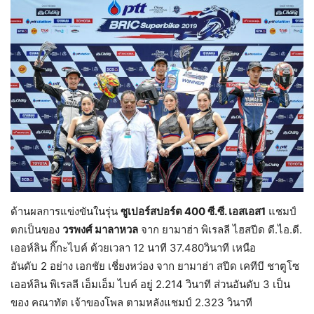
ด้านผลการแข่งขันในรุ่น
ซูเปอร์สปอร์ต
400
ซี.ซี. เอสเอส1
แชมป์
ตกเป็นของ
วรพงศ์ มาลาหวล
จาก ยามาฮ่า พิเรลลี ไฮสปีด ดี.ไอ.ดี.
เออห์ลิน กิ๊กะไบค์ ด้วยเวลา 12 นาที 37.480วินาที เหนือ
อันดับ 2 อย่าง เอกชัย เชี่ยงหว่อง จาก ยามาฮ่า สปีด เคทีบี ชาตูโซ
เออห์ลิน พิเรลลี เอ็มเอ็ม ไบค์ อยู่ 2.214 วินาที ส่วนอันดับ 3 เป็น
ของ คณาทัต เจ้าของโพล ตามหลังแชมป์ 2.323 วินาที