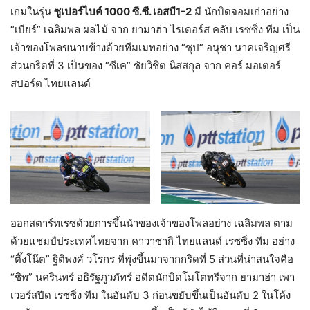
เกมในรุ่น
ซูเปอร์ไบค์
1000
ซี.ซี. เอสบี1-2
มี นักบิดจอมเก๋าอย่าง
“เบียร์” เฉลิมพล ผลไม้ จาก ยามาฮ่า ไรเดอร์ส คลับ เรซซิ่ง ทีม เป็น
เจ้าของโพลขนาบข้างด้วยทีมเมทอย่าง “ซุป” อนุชา นาคเจริญศรี
ส่วนกริดที่ 3 เป็นของ “ซีเค” ชัยวิชิต นิสสกุล จาก คอร์ มอเตอร์
สปอร์ต ไทยแลนด์
ออกสตาร์ทเรซด้วยการขึ้นนำของเจ้าของโพลอย่าง เฉลิมพล ตาม
ด้วยแชมป์ประเทศไทยจาก คาวาซากิ ไทยแลนด์ เรซซิ่ง ทีม อย่าง
“ติ๊งโน๊ต” ฐิติพงศ์ วโรกร ที่พุ่งขึ้นมาจากกริดที่ 5 ส่วนที่น่าสนใจคือ
“ชิพ” นครินทร์ อธิรัฐภูวภัทร์ อดีตนักบิดโมโตทรีจาก ยามาฮ่า เพา
เวอร์สปีด เรซซิ่ง ทีม ในอันดับ 3 ก่อนขยับขึ้นเป็นอันดับ 2 ในโค้ง