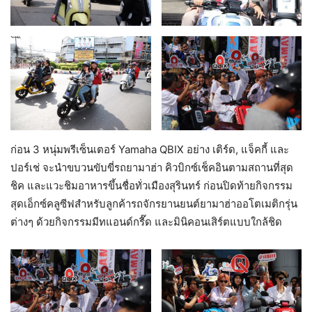
ก่อน 3 หนุ่มพรีเซ็นเตอร์ Yamaha QBIX อย่าง เติร์ด, แจ็คกี้ และ
ปอร์เช่ จะนำขบวนขับขี่รถยามาฮ่า คิวบิกซ์เช็คอินตามสถานที่สุด
ชิค และแวะชิมอาหารขึ้นชื่อทั่วเมืองสุรินทร์ ก่อนปิดท้ายกิจกรรม
สุดเอ็กซ์คลูซีฟสำหรับลูกค้ารถจักรยานยนต์ยามาฮ่าออโตเมติกรุ่น
ต่างๆ ด้วยกิจกรรมมีทแอนด์กรี๊ด และมินิคอนเสิร์ตแบบใกล้ชิด