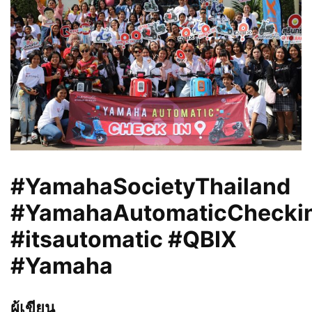
#YamahaSocietyThailand
#YamahaAutomaticCheckin
#itsautomatic #QBIX
#Yamaha
ผู้เขียน