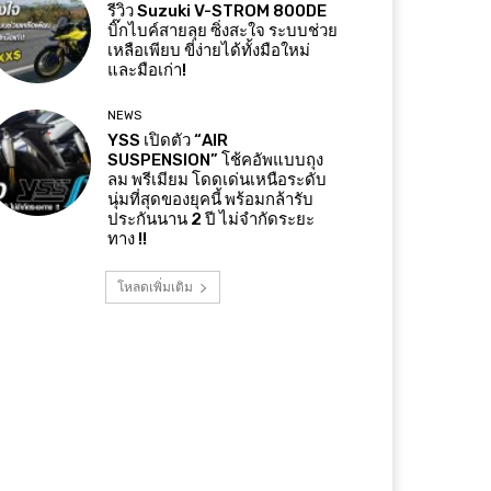
รีวิว Suzuki V-STROM 800DE
บิ๊กไบค์สายลุย ซิ่งสะใจ ระบบช่วย
เหลือเพียบ ขี่ง่ายได้ทั้งมือใหม่
และมือเก่า!
NEWS
YSS เปิดตัว “AIR
SUSPENSION” โช้คอัพแบบถุง
ลม พรีเมียม โดดเด่นเหนือระดับ
นุ่มที่สุดของยุคนี้ พร้อมกล้ารับ
ประกันนาน 2 ปี ไม่จำกัดระยะ
ทาง !!
โหลดเพิ่มเติม