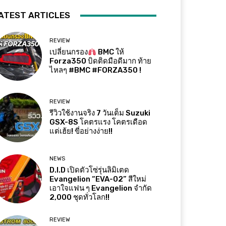
ATEST ARTICLES
REVIEW
เปลี่ยนกรอง
BMC ให้
Forza350 บิดติดมือดีมาก ท้าย
ไหลๆ #BMC #FORZA350 !
REVIEW
รีวิวใช้งานจริง 7 วันเต็ม Suzuki
GSX-8S โคตรแรง โคตรเดือด
แต่เฮ้ย! ขี่อย่างง่าย!!
NEWS
D.I.D เปิดตัวโซ่รุ่นลิมิเตด
Evangelion “EVA-02” สีใหม่
เอาใจแฟน ๆ Evangelion จำกัด
2,000 ชุดทั่วโลก!!
REVIEW