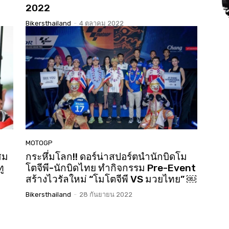
2022
Bikersthailand
-
4 ตุลาคม 2022
MOTOGP
สม
กระหึ่มโลก!! ดอร์น่าสปอร์ตนำนักบิดโม
ู
โตจีพี-นักบิดไทย ทำกิจกรรม Pre-Event
สร้างไวรัลใหม่ “โมโตจีพี VS มวยไทย” ￼
Bikersthailand
-
28 กันยายน 2022