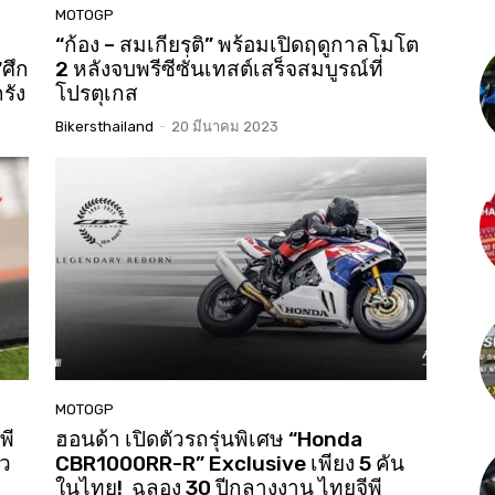
MOTOGP
“ก้อง – สมเกียรติ” พร้อมเปิดฤดูกาลโมโต
“ศึก
2 หลังจบพรีซีซั่่นเทสต์เสร็จสมบูรณ์ที่
รัง
โปรตุเกส
Bikersthailand
-
20 มีนาคม 2023
MOTOGP
พี
ฮอนด้า เปิดตัวรถรุ่นพิเศษ “Honda
ถว
CBR1000RR-R” Exclusive เพียง 5 คัน
ในไทย! ฉลอง 30 ปีกลางงาน ไทยจีพี