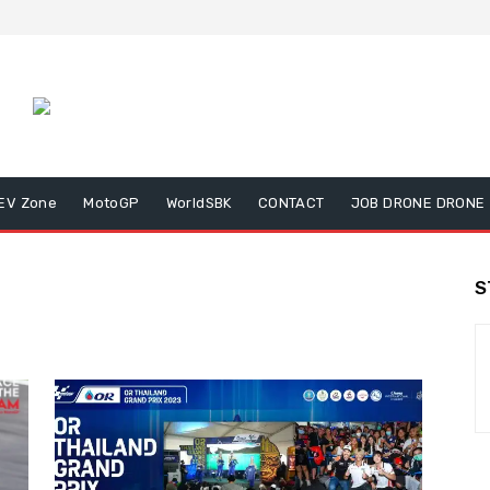
EV Zone
MotoGP
WorldSBK
CONTACT
JOB DRONE DRONE
S