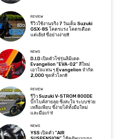
REVIEW
รีวิวใช้งานจริง 7 วันเต็ม Suzuki
GSX-8S โคตรแรง โคตรเดือด
แต่เฮ้ย! ขี่อย่างง่าย!!
NEWS
D.I.D เปิดตัวโซ่รุ่นลิมิเตด
Evangelion “EVA-02” สีใหม่
เอาใจแฟน ๆ Evangelion จำกัด
2,000 ชุดทั่วโลก!!
REVIEW
รีวิว Suzuki V-STROM 800DE
บิ๊กไบค์สายลุย ซิ่งสะใจ ระบบช่วย
เหลือเพียบ ขี่ง่ายได้ทั้งมือใหม่
และมือเก่า!
NEWS
YSS เปิดตัว “AIR
SUSPENSION” โช้คอัพแบบถุง