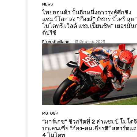
NEWS
ไทยฮอนด้า ปั้นอีกหนึ่งดาวรุ่งสู้ศึกชิง
แชมป์โลก ส่ง “ก๊องส์” ธัชกร บัวศรี ลุย 
โมโตทรี เวิลด์ แชมเปี้ยนชิพ” เยอรมันก
ด์ปรีซ์
Bikersthailand
-
13 มิถุนายน 2023
MOTOGP
“มาร์เกซ” ซิวกริดที่ 2 ล่าแชมป์ โมโตจี
บาเลนเซีย “ก้อง-สมเกียรติ” สตาร์ตแ
4 โมโตทู