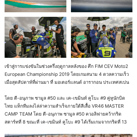
เข้าสู่การแข่งขันในช่วงครึ่งฤดูกาลหลังของ ศึก FIM CEV Moto2
European Championship 2019 โดยเกมสนาม 4 ดวลความเร็ว
เมื่อสุดสัปดาห์ที่ผ่านมา ที่ มอเตอร์แลนด์ อารากอน ประเทศสเปน
โดย ตี-อนุภาพ ซามูล #50 และ เค-เขมินท์ คูโบะ #9 คู่หูนักบิด
ไทย แท็กทีมลงไล่ล่าความสำเร็จภายใต้สีเสื้อ VR46 MASTER
CAMP TEAM โดย ตี-อนุภาพ ซามูล #50 ควอลิฟายคว้ากริด
สตาร์ทที่ 8 ขณะที่ เค-เขมินท์ คูโบะ #9 ได้เริ่มเกมจากกริดที่ 13