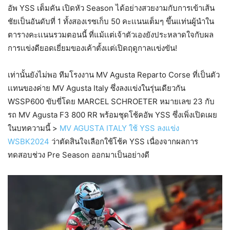
อัพ YSS เต็มคัน เปิดหัว Season ได้อย่างสวยงามกับการเข้าเส้น
ชัยเป็นอันดับที่ 1 ทั้งสองเรซเก็บ 50 คะเเนนเต็มๆ ขึ้นแท่นผู้นำใน
ตารางคะเเนนรวมตอนนี้ ที่แม้เเต่เจ้าตัวเองยังประหลาดใจกับผล
การเเข่งดียอดเยี่ยมของเค้าตั้งเเต่เปิดฤดูกาลเเข่งขัน!
เท่านั้นยังไม่พอ ทีมโรงงาน MV Agusta Reparto Corse ที่เป็นตัว
เเทนของค่าย MV Agusta Italy ซึ่งลงเเข่งในรุ่นเดียวกัน
WSSP600 ขับขี่โดย MARCEL SCHROETER หมายเลข 23 กับ
รถ MV Agusta F3 800 RR พร้อมชุดโช้คอัพ YSS ซึ่งเพิ่งเปิดเผย
ในบทความนี้ >
MV AGUSTA ITALY ใช้ YSS ลงแข่ง
WSBK2024
ว่าตัดสินใจเลือกใช้โช้ค YSS เนื่องจากผลการ
ทดสอบช่วง Pre Season ออกมาเป็นอย่างดี