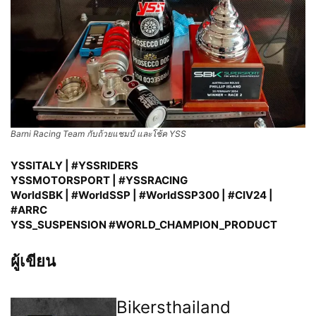
Barni Racing Team กับถ้วยแชมป์ และโช้ค YSS
YSSITALY | #YSSRIDERS
YSSMOTORSPORT | #YSSRACING
WorldSBK | #WorldSSP | #WorldSSP300 | #CIV24 |
#ARRC
YSS_SUSPENSION #WORLD_CHAMPION_PRODUCT
ผู้เขียน
Bikersthailand