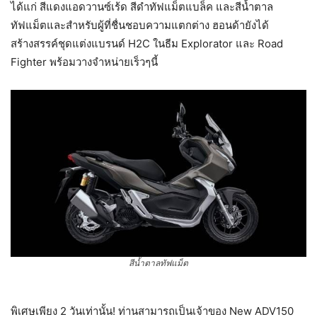
ได้แก่ สีแดงแอดวานซ์เร้ด สีดำทัฟแม็ตแบล็ค และสีน้ำตาล
ทัฟแม็ตและสำหรับผู้ที่ชื่นชอบความแตกต่าง ฮอนด้ายังได้
สร้างสรรค์ชุดแต่งแบรนด์ H2C ในธีม Explorator และ Road
Fighter พร้อมวางจำหน่ายเร็วๆนี้
สีน้ำตาลทัฟแม็ต
พิเศษเพียง 2 วันเท่านั้น! ท่านสามารถเป็นเจ้าของ New ADV150