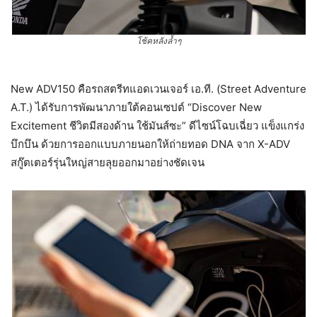
โช้คหลังล้ำๆ
New ADV150 คือรถสตรีทแอดเวนเจอร์ เอ.ที. (Street Adventure
A.T.) ได้รับการพัฒนาภายใต้คอนเซปต์ “Discover New
Excitement ชีวิตมีสองด้าน ใช้มันส์ซะ” ดีไซน์โฉบเฉี่ยว แข็งแกร่ง
บึกบึน ด้วยการออกแบบภายนอกให้ถ่ายทอด DNA จาก X-ADV
สกู๊ตเตอร์รุ่นใหญ่สายลุยออกมาอย่างชัดเจน