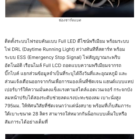
ช่องชาร์จแบต
ติดตั้งระบบไฟรอบคันแบบ Full LED ดีไซน์พรีเมียม พร้อมระบบ
ไฟ DRL (Daytime Running Light) สว่างทันทีที่สตาร์ท พร้อม
ระบบ ESS (Emergency Stop Signal) ไฟสัญญาณกะพริบ
อัตโนมัติ เรือนไมล์ Full LCD ถอดแบบความพรีเมียมจากรถ
บิ๊กไบค์ แยกส่วนข้อมูลจำเป็นที่ระบุได้ถึงวันที่และอุณหภูมิ และ
ส่วนแจ้งเตือนออกจากกันเพื่อการมองเห็นที่ชัดเจน แฮนด์แบบแทป
เปอร์บาร์ให้ความมั่นคงแข็งแรงตามสไตล์แอดเวนเจอร์ กระจกบัง
ลมหน้าปรับได้สองระดับช่วยลดแรงปะทะของลม เบาะนั่งสูง
795มม. ให้ทัศนวิสัยที่ชัดเจนกว่าแต่นั่งสบาย พร้อมที่เก็บสัมภาระ
ใต้เบาะขนาด 28 ลิตร สามารถใส่หมวกกันน็อกแบบเต็มใบหรือ
สัมภาระได้อย่างเต็มที่