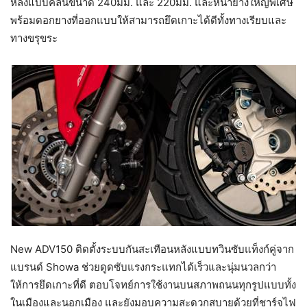
หลังแบบคลื่นขนาด 240มม. และ 220มม. และหน้ายางใหญ่พิเศษ
พร้อมดอกยางที่ออกแบบให้สามารถยึดเกาะได้ดีทั้งทางเรียบและ
ทางขรุขระ
New ADV150 ติดตั้งระบบกันสะเทือนหลังแบบทวินซับแท็งก์คู่จาก
แบรนด์ Showa ช่วยดูดซับแรงกระแทกได้เร็วและนุ่มนวลกว่า
ให้การยึดเกาะที่ดี ตอบโจทย์การใช้งานบนสภาพถนนทุกรูปแบบทั้ง
ในเมืองและนอกเมือง และยังมอบความสะดวกสบายด้วยที่ชาร์จไฟ