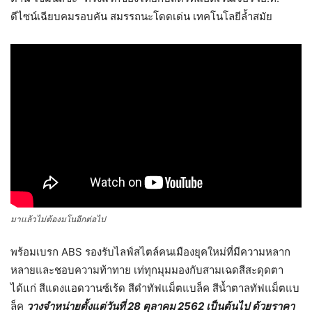
ดีไซน์เฉียบคมรอบคัน สมรรถนะโดดเด่น เทคโนโลยีล้ำสมัย
มาเเล้วไม่ต้องมโนอีกต่อไป
พร้อมเบรก ABS รองรับไลฟ์สไตล์คนเมืองยุคใหม่ที่มีความหลาก
หลายและชอบความท้าทาย เท่ทุกมุมมองกับสามเฉดสีสะดุดตา
ได้แก่ สีแดงแอดวานซ์เร้ด สีดำทัฟแม็ตแบล็ค สีน้ำตาลทัฟแม็ตแบ
ล็ค
วางจำหน่ายตั้งแต่วันที่ 28 ตุลาคม 2562 เป็นต้นไป ด้วยราคา