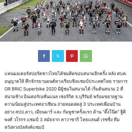
แฟนมอเตอร์สปอร์ตชาวไทยได้ชมติดขอบสนามอีกครั้ง หลัง ศบค.
อนุญาตให้ ศึกจักรยานยนต์ทางเรียบชิงแชมป์ประเทศไทย รายการ
OR BRIC Superbike 2020 มีผู้ชมในสนามได้ เริ่มต้นสนาม 2 ที่
สนามช้าง อินเตอร์เนชั่นแนล เซอร์กิต จ.บุรีรัมย์ พร้อมขยายฐาน
ความนิยมสู่ประเทศอาเซียน ถ่ายทอดสดสู่ 3 ประเทศเพื่อนบ้าน
อย่าง สปป.ลาว, เมียนมาร์ และ กัมพูชาครั้งแรก ด้าน “ติ๊งโน๊ต” ฐิติ
พงศ์ วโรกร แชมป์ 3 สมัยจาก คาวาซากิ ไทยแลนด์ เรซซิ่ง ทีม
หวังทวงบัลลังค์แชมป์