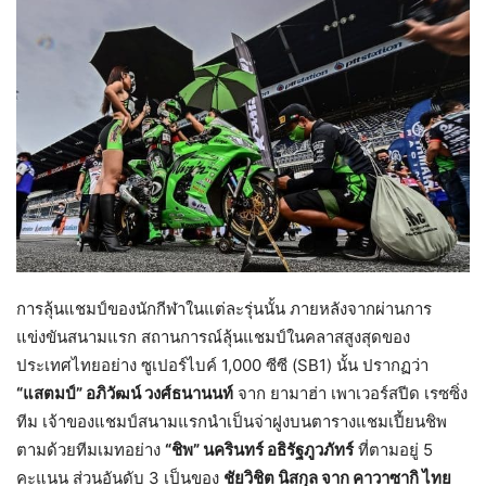
การลุ้นแชมป์ของนักกีฬาในแต่ละรุ่นนั้น ภายหลังจากผ่านการ
แข่งขันสนามแรก สถานการณ์ลุ้นแชมป์ในคลาสสูงสุดของ
ประเทศไทยอย่าง ซูเปอร์ไบค์ 1,000 ซีซี (SB1) นั้น ปรากฏว่า
“แสตมป์” อภิวัฒน์ วงศ์ธนานนท์
จาก ยามาฮ่า เพาเวอร์สปีด เรซซิ่ง
ทีม เจ้าของแชมป์สนามแรกนำเป็นจ่าฝูงบนตารางแชมเปี้ยนชิพ
ตามด้วยทีมเมทอย่าง
“ชิพ” นครินทร์ อธิรัฐภูวภัทร์
ที่ตามอยู่ 5
คะแนน ส่วนอันดับ 3 เป็นของ
ชัยวิชิต นิสกุล จาก คาวาซากิ ไทย