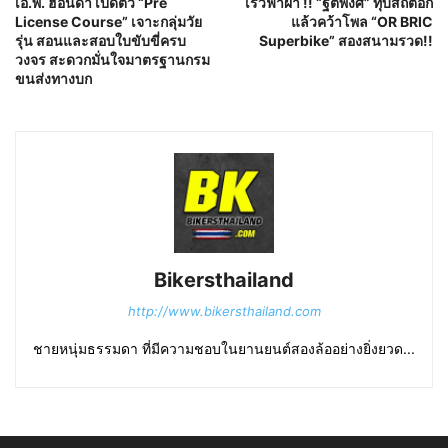
เอ.พี. ฮอนด้า เปิดตัว “Pre
เร็วฟ้าผ่า !! “ฐิติพงศ์” ทุบสถิติอีก
License Course” เจาะกลุ่มวัย
แล้วคว้าโพล “OR BRIC
รุ่น สอนและสอบใบขับขี่ครบ
Superbike” สองสนามรวด!!
วงจร สะดวกมั่นใจมาตรฐานกรม
ขนส่งทางบก
Bikersthailand
http://www.bikersthailand.com
ชายหนุ่มธรรมดา ที่มีความชอบในยานยนต์สองล้ออย่างยิ่งยวด...