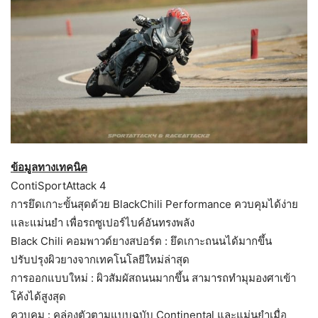
ข้อมูลทางเทคนิค
ContiSportAttack 4
การยึดเกาะขั้นสุดด้วย BlackChili Performance ควบคุมได้ง่าย
และแม่นยำ เพื่อรถซูเปอร์ไบค์อันทรงพลัง
Black Chili คอมพาวด์ยางสปอร์ต : ยึดเกาะถนนได้มากขึ้น
ปรับปรุงผิวยางจากเทคโนโลยีใหม่ล่าสุด
การออกแบบใหม่ : ผิวสัมผัสถนนมากขึ้น สามารถทำมุมองศาเข้า
โค้งได้สูงสุด
ควบคุม : คล่องตัวตามแบบฉบับ Continental และแม่นยำเมื่อ