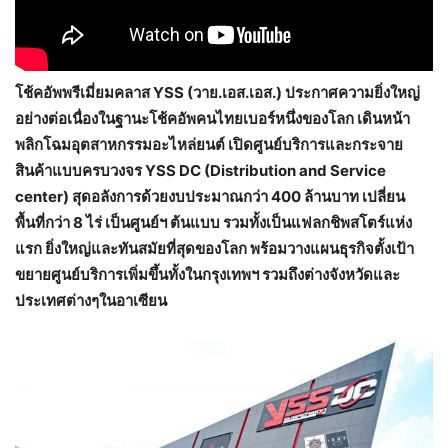
โช้คอัพพรีเมี่ยมคลาส YSS (วาย.เอส.เอส.) ประกาศความยิ่งใหญ่
อย่างต่อเนื่องในฐานะโช้คอัพคนไทยเบอร์หนึ่งของโลก เดินหน้า
พลิกโฉมอุตสาหกรรมอะไหล่ยนต์ เปิดศูนย์บริการและกระจาย
สินค้าแบบครบวงจร YSS DC (Distribution and Service
center) สุดอลังการด้วยงบประมาณกว่า 400 ล้านบาท เปลี่ยน
พื้นที่กว่า 8 ไร่ เป็นศูนย์ฯ ต้นแบบ รวมทั้งเป็นแฟลกชิพสโตร์แห่ง
แรก ยิ่งใหญ่และทันสมัยที่สุดของโลก พร้อมวางแผนธุรกิจตั้งเป้า
ขยายศูนย์บริการเพิ่มขึ้นทั้งในกรุงเทพฯ รวมถึงต่างจังหวัดและ
ประเทศต่างๆในอาเซียน