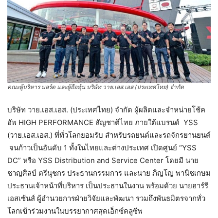
คณะผู้บริหาร บอร์ด และผู้ถือหุ้น บริษัท วาย.เอส.เอส (ประเทศไทย) จำกัด
บริษัท วาย.เอส.เอส. (ประเทศไทย) จำกัด ผู้ผลิตและจำหน่ายโช้ค
อัพ HIGH PERFORMANCE สัญชาติไทย ภายใต้แบรนด์ YSS
(วาย.เอส.เอส.) ที่ทั่วโลกยอมรับ สำหรับรถยนต์และรถจักรยานยนต์
จนก้าวเป็นอันดับ 1 ทั้งในไทยและต่างประเทศ เปิดศูนย์ “YSS
DC” หรือ YSS Distribution and Service Center โดยมี นาย
ชาญศิลป์ ตรีนุชกร ประธานกรรมการ และนาย ภิญโญ พานิชเกษม
ประธานเจ้าหน้าที่บริหาร เป็นประธานในงาน
พร้อมด้วย นายฮาร์รี
เอสเซ้นส์ ผู้อำนวยการฝ่ายวิจัยและพัฒนา รวมถึงพันธมิตรจากทั่ว
โลกเข้าร่วมงานในบรรยากาศสุดเอ็กซ์คลูซีพ