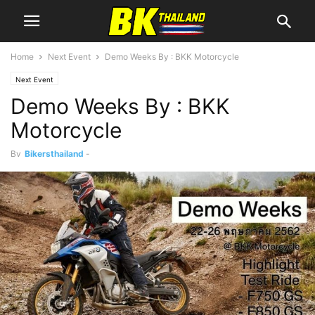
Home
Next Event
Demo Weeks By : BKK Motorcycle
Next Event
Demo Weeks By : BKK
Motorcycle
By
Bikersthailand
-