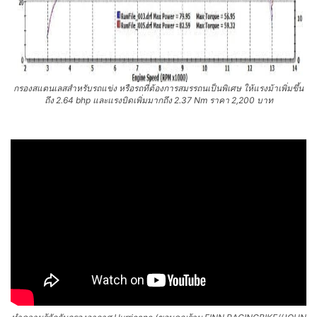
กรองสแตนเลสสำหรับรถแข่ง หรือรถที่ต้องการสมรรถนเป็นพิเศษ ให้แรงม้าเพิ่มขึ้น
ถึง 2.64 bhp และแรงบิดเพิ่มมากถึง 2.37 Nm ราคา 2,200 บาท