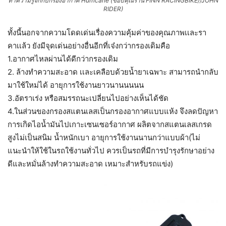
ทำความรู้จักกับกรองอากาศ Hurricane (ขอบคุณร้าน FINN RACINGBIKE//JOHN
RIDER)
ทั้งนี้นอกจากความโดดเด่นเรื่องความคุ้มค่าของคุณภาพเเละรา
คาเเล้ว ยังมีจุดเด่นอย่างอื่นอีกที่เจ๋งกว่ากรองเดิมคือ
1.อากาศไหลผ่านได้ดีกว่ากรองเดิม
2. ล้างทำความสะอาด เเละเคลือบด้วยน้ำยาเฉพาะ สามารถนำกลับ
มาใช้ใหม่ได้ อายุการใช้งานยาวนานนนนน
3.อัตราเร่ง หรือสมรรถนะเปลี่ยนไปอย่างเห็นได้ชัด
4.ในส่วนของกรองสแตนเลสเป็นกรองอากาศแบบแห้ง จึงลดปัญหา
การเกิดไอน้ำมันไปเกาะเซนเซอร์อากาศ ผลิตจากสแตนเลสเกรด
สูงไม่เป็นสนิม น้ำหนักเบา อายุการใช้งานนานกว่าแบบผ้า(ไม่
แนะนำให้ใช้ในรถใช้งานทั่วไป ควรเป็นรถที่มีการบำรุงรักษาอย่าง
ดีและหมั่นล้างทำความสะอาด เหมาะสำหรับรถแข่ง)